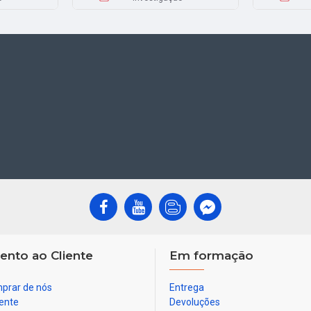
ento ao Cliente
Em formação
prar de nós
Entrega
ente
Devoluções