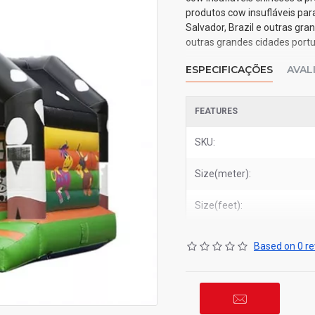
produtos cow insufláveis par
Salvador, Brazil e outras gra
outras grandes cidades port
ESPECIFICAÇÕES
AVAL
FEATURES
SKU:
Size(meter):
Size(feet):
Based on 0 re