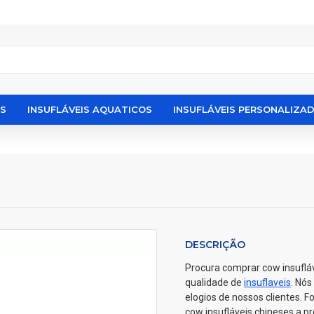
IS
INSUFLÁVEIS AQUATICOS
INSUFLÁVEIS PERSONALIZA
DESCRIÇÃO
Procura comprar cow insufláv
qualidade de
insuflaveis
. Nós
elogios de nossos clientes. 
cow insufláveis chineses a p