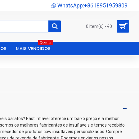
WhatsApp:+8618951959809
0 item(s) - €0
Quente
DOS
MAIS VENDIDOS
eis baratos? East Inflavel oferece um baixo preço e a melhor
 somos os melhores fabricantes de insuflaveis e temos recebido
Fornecedor de produtos cow insufláveis personalizados. Compre
reços de revenda de fabricante. Podemos enviar os nossos