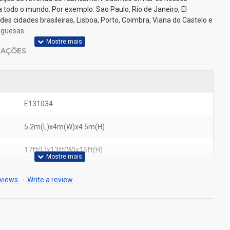
a todo o mundo. Por exemplo: Sao Paulo, Rio de Janeiro, El
ndes cidades brasileiras, Lisboa, Porto, Coimbra, Viana do Castelo e
uguesas.
IAÇÕES
E131034
5.2m(L)x4m(W)x4.5m(H)
17ft(L)x13ft(W)x15ft(H)
views.
-
Write a review