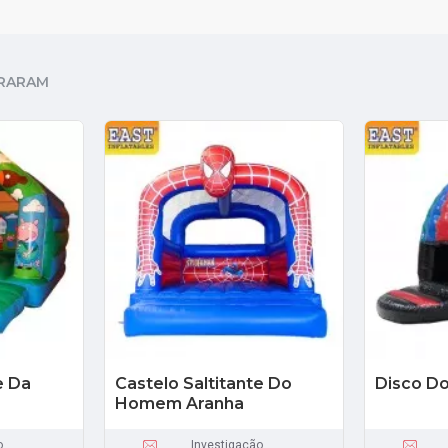
RARAM
e Da
Castelo Saltitante Do
Disco Do
Homem Aranha
o
Investigação