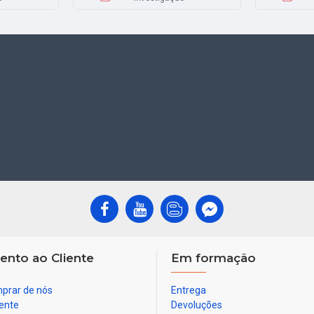
ento ao Cliente
Em formação
prar de nós
Entrega
ente
Devoluções