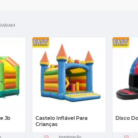
RARAM
De Jb
Castelo Inflável Para
Disco Do
Crianças
o
Investigação