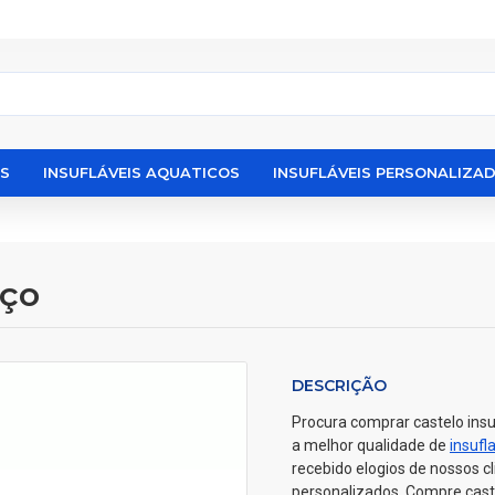
IS
INSUFLÁVEIS AQUATICOS
INSUFLÁVEIS PERSONALIZA
aço
DESCRIÇÃO
Procura comprar castelo insu
a melhor qualidade de
insufl
recebido elogios de nossos cl
personalizados. Compre caste