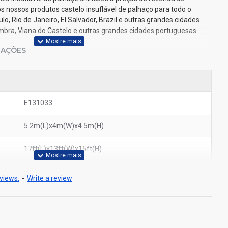
s nossos produtos castelo insuflável de palhaço para todo o
, Rio de Janeiro, El Salvador, Brazil e outras grandes cidades
oimbra, Viana do Castelo e outras grandes cidades portuguesas.
IAÇÕES
E131033
5.2m(L)x4m(W)x4.5m(H)
17ft(L)x13ft(W)x15ft(H)
views.
-
Write a review