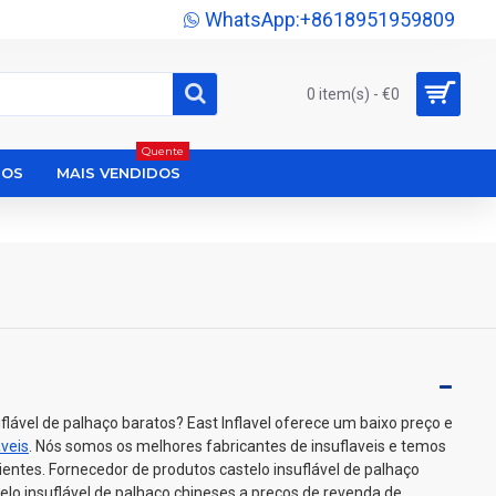
WhatsApp:+8618951959809
0 item(s) - €0
Quente
DOS
MAIS VENDIDOS
flável de palhaço baratos? East Inflavel oferece um baixo preço e
aveis
. Nós somos os melhores fabricantes de insuflaveis e temos
ientes. Fornecedor de produtos castelo insuflável de palhaço
lo insuflável de palhaço chineses a preços de revenda de