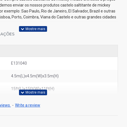
demos enviar os nossos produtos castelo saltitante de mickey
 exemplo: Sao Paulo, Rio de Janeiro, El Salvador, Brazil e outras
Lisboa, Porto, Coimbra, Viana do Castelo e outras grandes cidades
IAÇÕES
E131040
4.5m(L)x4.5m(W)x3.5m(H)
15ft(L)x15ft(W)x11ft(H)
views.
-
Write a review