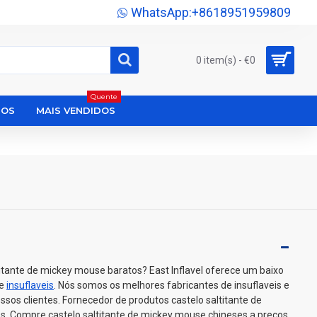
WhatsApp:+8618951959809
0 item(s) - €0
Quente
DOS
MAIS VENDIDOS
itante de mickey mouse baratos? East Inflavel oferece um baixo
de
insuflaveis
. Nós somos os melhores fabricantes de insuflaveis e
ssos clientes. Fornecedor de produtos castelo saltitante de
. Compre castelo saltitante de mickey mouse chineses a preços