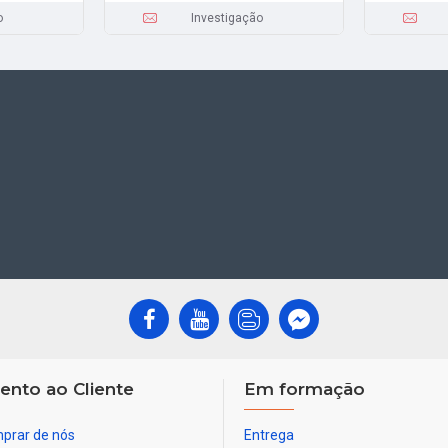
o
Investigação
ento ao Cliente
Em formação
prar de nós
Entrega