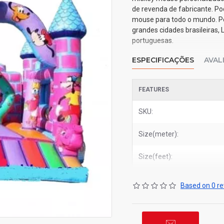
de revenda de fabricante. Po
mouse para todo o mundo. Por
grandes cidades brasileiras, 
portuguesas.
ESPECIFICAÇÕES
AVAL
FEATURES
SKU:
Size(meter):
Size(feet):
Based on 0 re