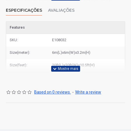
Rio de Janeiro, El Salvador, Brazil e outras grandes cidades
brasileiras, Lisboa, Porto, Coimbra, Viana do Castelo e outras
ESPECIFICAÇÕES
AVALIAÇÕES
grandes cidades portuguesas.
Features
SKU:
E108032
Size(meter):
6m(L)x6m(W)x3.2m(H)
Size(feet):
20ft(L)x20ft(W)x10.5ft(H)
Based on 0 reviews.
-
Write a review