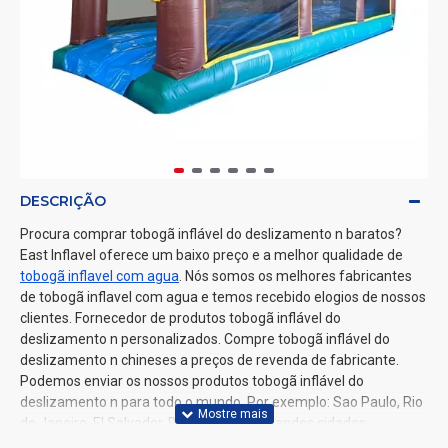
DESCRIÇÃO
Procura comprar tobogã inflável do deslizamento n baratos?
East Inflavel oferece um baixo preço e a melhor qualidade de
tobogã inflavel com agua
. Nós somos os melhores fabricantes
de tobogã inflavel com agua e temos recebido elogios de nossos
clientes. Fornecedor de produtos tobogã inflável do
deslizamento n personalizados. Compre tobogã inflável do
deslizamento n chineses a preços de revenda de fabricante.
Podemos enviar os nossos produtos tobogã inflável do
deslizamento n para todo o mundo. Por exemplo: Sao Paulo, Rio
de Janeiro, El Salvador, Brazil e outras grandes cidades
brasileiras, Lisboa, Porto, Coimbra, Viana do Castelo e outras