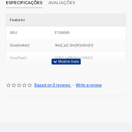
ESPECIFICAÇÕES
AVALIAÇÕES
grandes cidades portuguesas.
Features
SKU:
E104049
Size(meter):
9m(L)x2.5m(W)x3m(H)
Size(feet):
30ft(L)x8ft(W)x10ft(H)
Based on 0 reviews.
-
Write a review