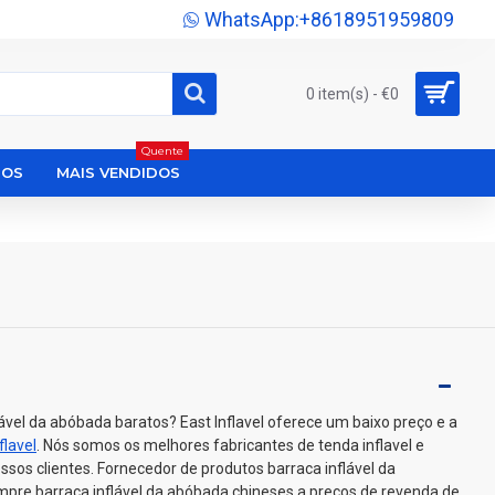
WhatsApp:+8618951959809
0 item(s) - €0
Quente
DOS
MAIS VENDIDOS
ável da abóbada baratos? East Inflavel oferece um baixo preço e a
flavel
. Nós somos os melhores fabricantes de tenda inflavel e
ssos clientes. Fornecedor de produtos barraca inflável da
pre barraca inflável da abóbada chineses a preços de revenda de