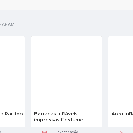
RARAM
Do Partido
Barracas Infláveis
Arco Infl
impressas Costume
o
Investigação