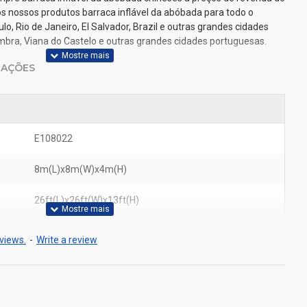
s nossos produtos barraca inflável da abóbada para todo o
, Rio de Janeiro, El Salvador, Brazil e outras grandes cidades
oimbra, Viana do Castelo e outras grandes cidades portuguesas.
IAÇÕES
E108022
8m(L)x8m(W)x4m(H)
26ft(L)x26ft(W)x13ft(H)
views.
-
Write a review