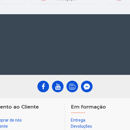
ento ao Cliente
Em formação
prar de nós
Entrega
ente
Devoluções