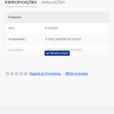
ESPECIFICAÇÕES
AVALIAÇÕES
portuguesas.
Features
SKU:
E132035
Size(meter):
5.2m(L)x5m(W)x3.2m(H)
Size(feet):
17ft(L)x16ft(W)x10.5ft(H)
Based on 0 reviews.
-
Write a review