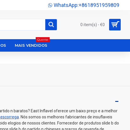
WhatsApp:+8618951959809
0 item(s) - €0
Quente
DOS
MAIS VENDIDOS
rtido n baratos? East Inflavel oferece um baixo preço e a melhor
 escorrega
. Nós somos os melhores fabricantes de insuflaveis
do elogios de nossos clientes. Fornecedor de produtos slide b do
mpre slide b do partido n chineses a preços de revenda de