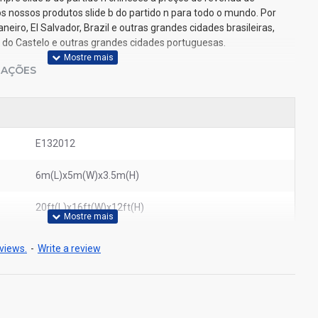
s nossos produtos slide b do partido n para todo o mundo. Por
neiro, El Salvador, Brazil e outras grandes cidades brasileiras,
a do Castelo e outras grandes cidades portuguesas.
IAÇÕES
E132012
6m(L)x5m(W)x3.5m(H)
20ft(L)x16ft(W)x12ft(H)
views.
-
Write a review