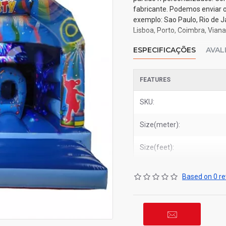
fabricante. Podemos enviar o
exemplo: Sao Paulo, Rio de Ja
Lisboa, Porto, Coimbra, Vian
ESPECIFICAÇÕES
AVAL
FEATURES
SKU:
Size(meter):
Size(feet):
Based on 0 re