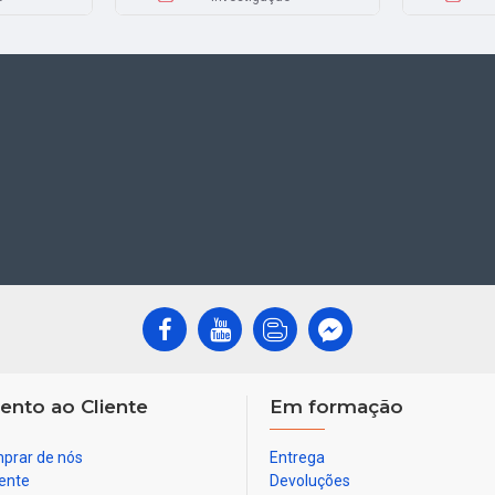
ento ao Cliente
Em formação
prar de nós
Entrega
ente
Devoluções