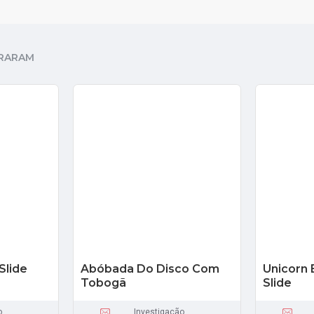
RARAM
Slide
Abóbada Do Disco Com
Unicorn
Tobogã
Slide
o
Investigação