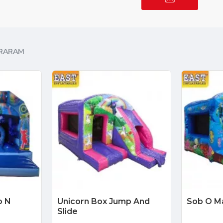
RARAM
o N
Unicorn Box Jump And
Sob O Ma
Slide