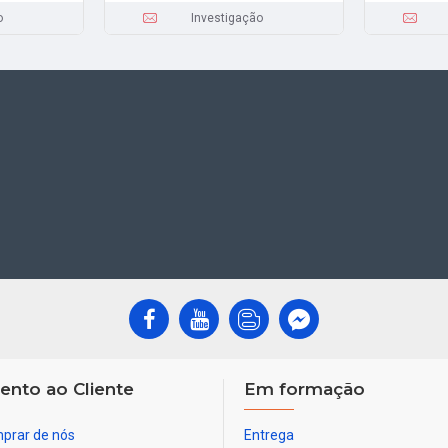
o
Investigação
ento ao Cliente
Em formação
prar de nós
Entrega