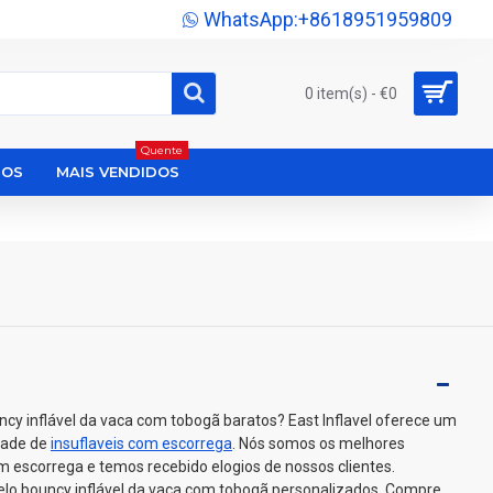
WhatsApp:+8618951959809
0 item(s) - €0
Quente
DOS
MAIS VENDIDOS
cy inflável da vaca com tobogã baratos? East Inflavel oferece um
dade de
insuflaveis com escorrega
. Nós somos os melhores
om escorrega e temos recebido elogios de nossos clientes.
elo bouncy inflável da vaca com tobogã personalizados. Compre