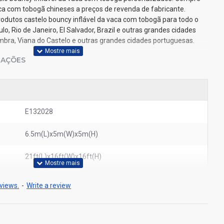
aca com tobogã chineses a preços de revenda de fabricante.
odutos castelo bouncy inflável da vaca com tobogã para todo o
, Rio de Janeiro, El Salvador, Brazil e outras grandes cidades
oimbra, Viana do Castelo e outras grandes cidades portuguesas.
IAÇÕES
E132028
6.5m(L)x5m(W)x5m(H)
21ft(L)x16ft(W)x16ft(H)
views.
-
Write a review