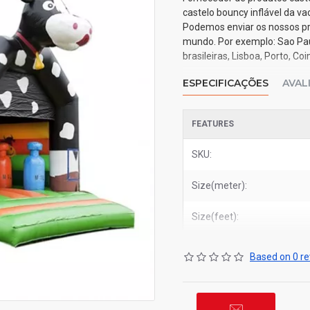
castelo bouncy inflável da v
Podemos enviar os nossos pr
mundo. Por exemplo: Sao Paulo
brasileiras, Lisboa, Porto, C
ESPECIFICAÇÕES
AVAL
FEATURES
SKU:
Size(meter):
Size(feet):
Based on 0 re