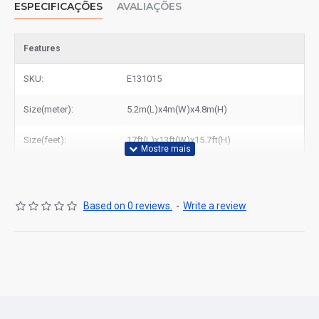
ESPECIFICAÇÕES
AVALIAÇÕES
Features
SKU:
E131015
Size(meter):
5.2m(L)x4m(W)x4.8m(H)
Size(feet):
17ft(L)x13ft(W)x15.7ft(H)
Based on 0 reviews.
-
Write a review