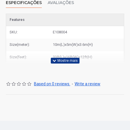
ESPECIFICAÇÕES
AVALIAÇÕES
Features
SKU:
E108004
Size(meter):
10m(L)x5m(W)x3.6m(H)
Size(feet):
33ft(L)x16ft(W)x12ft(H)
Based on 0 reviews.
-
Write a review