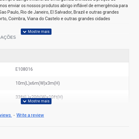
os enviar os nossos produtos abrigo inflável de emergência para
o Paulo, Rio de Janeiro, El Salvador, Brazil e outras grandes
Porto, Coimbra, Viana do Castelo e outras grandes cidades
IAÇÕES
E108016
10m(L)x6m(W)x3m(H)
33ft(L)x20ft(W)x10ft(H)
views.
-
Write a review