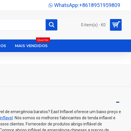
WhatsApp:+8618951959809
0 item(s) - €0
Quente
DOS
MAIS VENDIDOS
vel de emergência baratos? East Inflavel oferece um baixo preço e
inflavel
. Nós somos os melhores fabricantes de tenda inflavel e
ssos clientes. Fornecedor de produtos abrigo inflável de
Compre abrigo inflável de emergência chineses a preços de