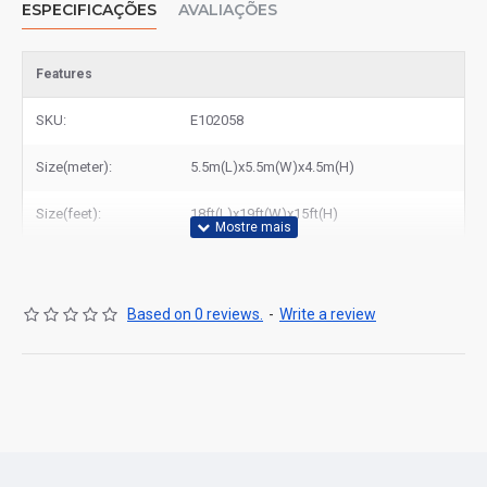
ESPECIFICAÇÕES
AVALIAÇÕES
Features
SKU:
E102058
Size(meter):
5.5m(L)x5.5m(W)x4.5m(H)
Size(feet):
18ft(L)x19ft(W)x15ft(H)
Based on 0 reviews.
-
Write a review