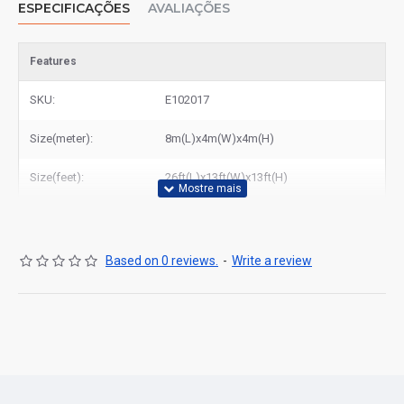
ESPECIFICAÇÕES
AVALIAÇÕES
Produtos Relacionados:
comprar insuflaveis com tobogã
Features
SKU:
E102017
Size(meter):
8m(L)x4m(W)x4m(H)
Size(feet):
26ft(L)x13ft(W)x13ft(H)
Based on 0 reviews.
-
Write a review