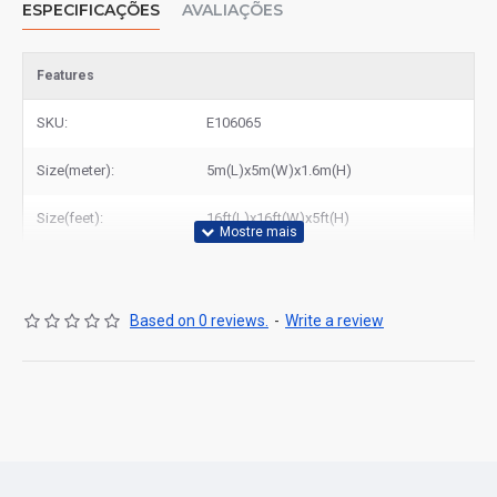
ESPECIFICAÇÕES
AVALIAÇÕES
Features
SKU:
E106065
Size(meter):
5m(L)x5m(W)x1.6m(H)
Size(feet):
16ft(L)x16ft(W)x5ft(H)
Based on 0 reviews.
-
Write a review