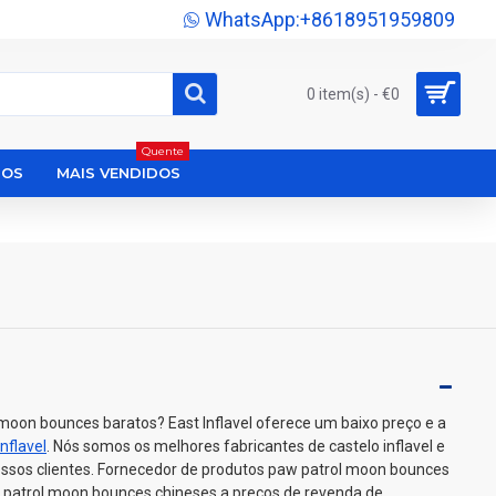
WhatsApp:+8618951959809
0 item(s) - €0
Quente
DOS
MAIS VENDIDOS
moon bounces baratos? East Inflavel oferece um baixo preço e a
inflavel
. Nós somos os melhores fabricantes de castelo inflavel e
ossos clientes. Fornecedor de produtos paw patrol moon bounces
patrol moon bounces chineses a preços de revenda de