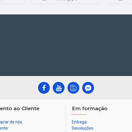
ento ao Cliente
Em formação
prar de nós
Entrega
ente
Devoluções