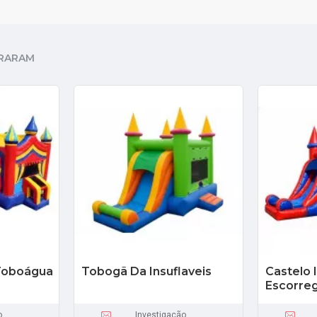
RARAM
 Toboágua
Tobogã Da Insuflaveis
Castelo 
Escorre
o
Investigação