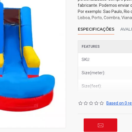
fabricante. Podemos enviar 
Por exemplo: Sao Paulo, Rio d
Lisboa, Porto, Coimbra, Vian
ESPECIFICAÇÕES
AVAL
FEATURES
SKU:
Size(meter):
Size(feet):
Based on 0 re