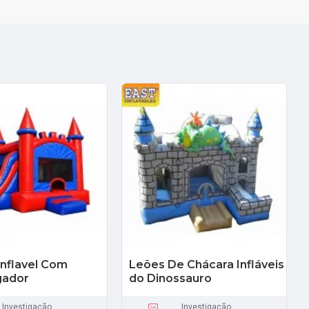
Inflavel Com
Leões De Chácara Infláveis
gador
do Dinossauro
Investigação
Investigação