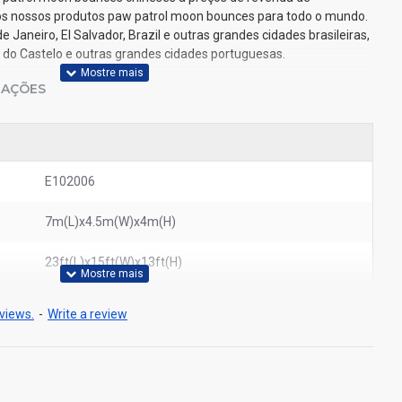
os nossos produtos paw patrol moon bounces para todo o mundo.
e Janeiro, El Salvador, Brazil e outras grandes cidades brasileiras,
a do Castelo e outras grandes cidades portuguesas.
IAÇÕES
E102006
7m(L)x4.5m(W)x4m(H)
23ft(L)x15ft(W)x13ft(H)
views.
-
Write a review