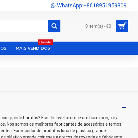
WhatsApp:+8618951959809
0 item(s) - €0
Quente
DOS
MAIS VENDIDOS
tico grande baratos? East Inflavel oferece um baixo preço e a
ios. Nós somos os melhores fabricantes de acessórios e temos
lientes. Fornecedor de produtos lona de plástico grande
de plástico grande chineses a preços de revenda de fabricante.