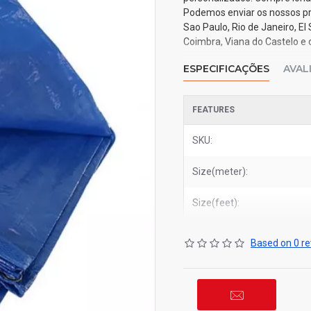
Podemos enviar os nossos pr
Sao Paulo, Rio de Janeiro, El 
Coimbra, Viana do Castelo e 
ESPECIFICAÇÕES
AVAL
FEATURES
SKU:
Size(meter):
Size(feet):
Based on 0 re