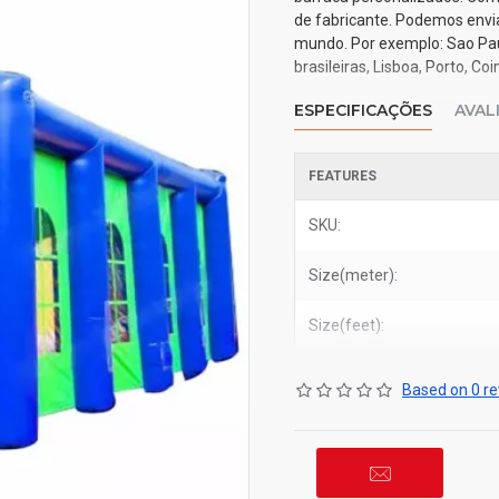
de fabricante. Podemos envia
mundo. Por exemplo: Sao Paulo
brasileiras, Lisboa, Porto, C
ESPECIFICAÇÕES
AVAL
FEATURES
SKU:
Size(meter):
Size(feet):
Based on 0 re