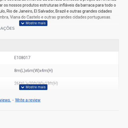
r os nossos produtos estruturas infláveis da barraca para todo o
, Rio de Janeiro, El Salvador, Brazil e outras grandes cidades
oimbra, Viana do Castelo e outras grandes cidades portuguesas.
IAÇÕES
E108017
8m(L)x6m(W)x4m(H)
26ft(L)x20ft(W)x13ft(H)
views.
-
Write a review