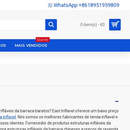
WhatsApp:+8618951959809
0 item(s) - €0
Quente
DOS
MAIS VENDIDOS
nfláveis da barraca baratos? East Inflavel oferece um baixo preço
a inflavel
. Nós somos os melhores fabricantes de tenda inflavel e
ssos clientes. Fornecedor de produtos estruturas infláveis da
re estruturas infláveis da barraca chineses a preços de revenda