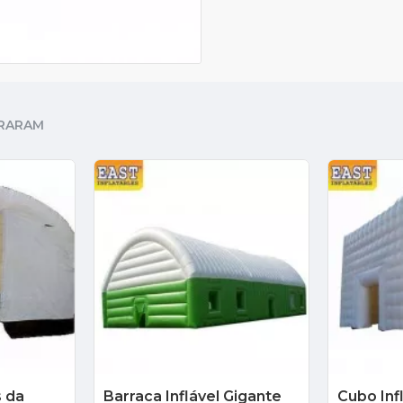
RARAM
s da
Barraca Inflável Gigante
Cubo Inf