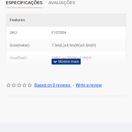
ESPECIFICAÇÕES
AVALIAÇÕES
Features
SKU:
E107004
Size(meter):
7.5m(L)x4.5m(W)x3.5m(H)
Size(feet):
25ft(L)x15ft(W)x11ft(H)
Based on 0 reviews.
-
Write a review