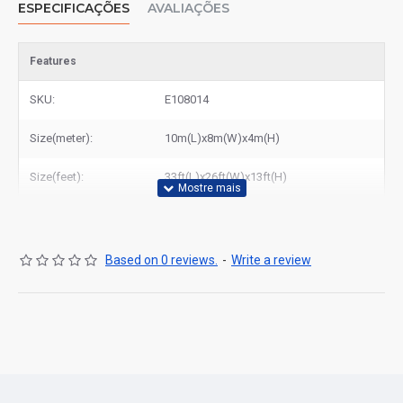
ESPECIFICAÇÕES
AVALIAÇÕES
Features
SKU:
E108014
Size(meter):
10m(L)x8m(W)x4m(H)
Size(feet):
33ft(L)x26ft(W)x13ft(H)
Based on 0 reviews.
-
Write a review