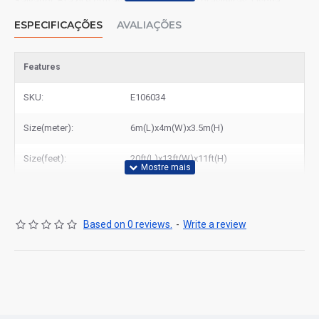
Salvador, Brazil e outras grandes cidades brasileiras, Lisboa,
Porto, Coimbra, Viana do Castelo e outras grandes cidades
ESPECIFICAÇÕES
AVALIAÇÕES
portuguesas.
Features
SKU:
E106034
Size(meter):
6m(L)x4m(W)x3.5m(H)
Size(feet):
20ft(L)x13ft(W)x11ft(H)
Based on 0 reviews.
-
Write a review