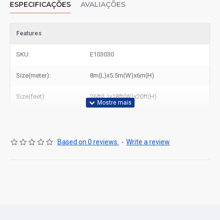
ESPECIFICAÇÕES
AVALIAÇÕES
Features
SKU:
E103030
Size(meter):
8m(L)x5.5m(W)x6m(H)
Size(feet):
26ft(L)x18ft(W)x20ft(H)
Based on 0 reviews.
-
Write a review