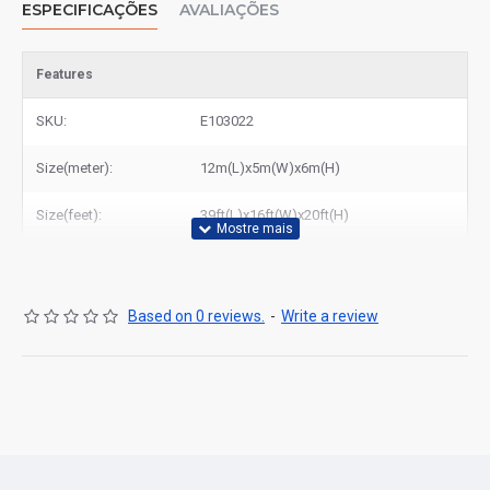
ESPECIFICAÇÕES
AVALIAÇÕES
Features
SKU:
E103022
Size(meter):
12m(L)x5m(W)x6m(H)
Size(feet):
39ft(L)x16ft(W)x20ft(H)
Based on 0 reviews.
-
Write a review