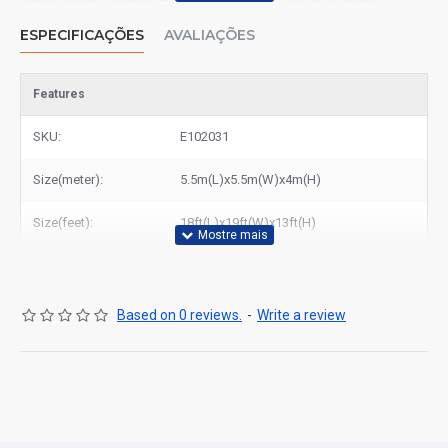
Paulo, Rio de Janeiro, El Salvador, Brazil e outras grandes
cidades brasileiras, Lisboa, Porto, Coimbra, Viana do Castelo e
ESPECIFICAÇÕES
AVALIAÇÕES
outras grandes cidades portuguesas.
Features
SKU:
E102031
Size(meter):
5.5m(L)x5.5m(W)x4m(H)
Size(feet):
18ft(L)x19ft(W)x13ft(H)
Based on 0 reviews.
-
Write a review