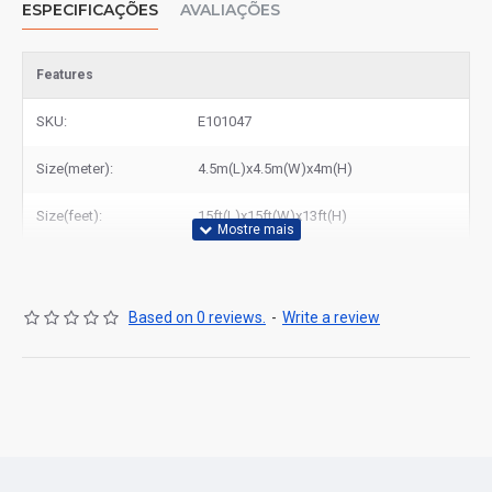
ESPECIFICAÇÕES
AVALIAÇÕES
Features
SKU:
E101047
Size(meter):
4.5m(L)x4.5m(W)x4m(H)
Size(feet):
15ft(L)x15ft(W)x13ft(H)
Based on 0 reviews.
-
Write a review