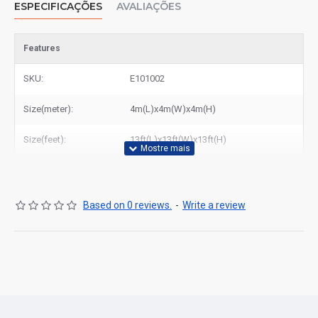
ESPECIFICAÇÕES
AVALIAÇÕES
Produtos Relacionados:
pink pula pula inflavel
Features
SKU:
E101002
Size(meter):
4m(L)x4m(W)x4m(H)
Size(feet):
13ft(L)x13ft(W)x13ft(H)
Based on 0 reviews.
-
Write a review